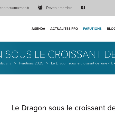
contact@matrana.fr
Devenir membre
AGENDA
ACTUALITÉS PRO
PARUTIONS
BLO
 SOUS LE CROISSANT DE L
Matrana
>
Parutions 2025
>
Le Dragon sous le croissant de lune - T. 
Le Dragon sous le croissant de 