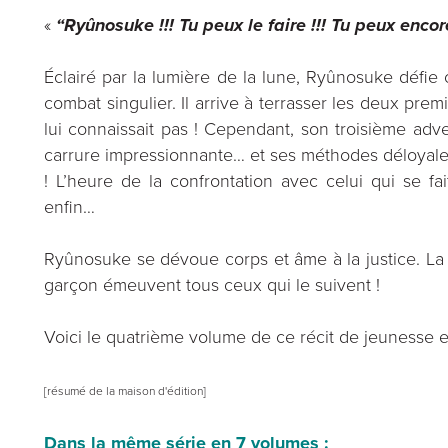
«
“Ryûnosuke !!! Tu peux le faire !!! Tu peux encore
Éclairé par la lumière de la lune, Ryûnosuke défi
combat singulier. Il arrive à terrasser les deux pr
lui connaissait pas ! Cependant, son troisième adv
carrure impressionnante… et ses méthodes déloyales 
! L’heure de la confrontation avec celui qui se fa
enfin…
Ryûnosuke se dévoue corps et âme à la justice. La p
garçon émeuvent tous ceux qui le suivent !
Voici le quatrième volume de ce récit de jeunesse et 
[résumé de la maison d'édition]
Dans la même série en 7 volumes :