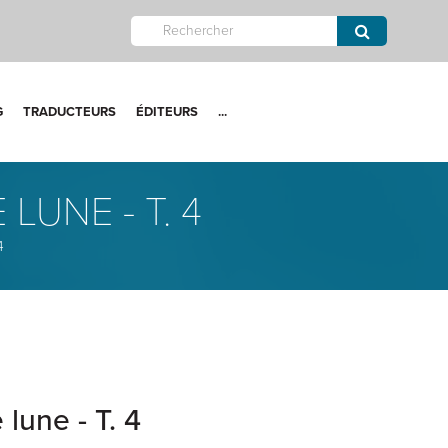
G
TRADUCTEURS
ÉDITEURS
...
UNE - T. 4
4
lune - T. 4