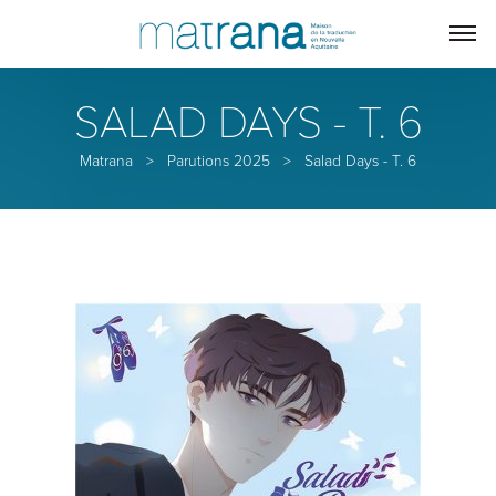
SALAD DAYS - T. 6
Matrana
>
Parutions 2025
>
Salad Days - T. 6