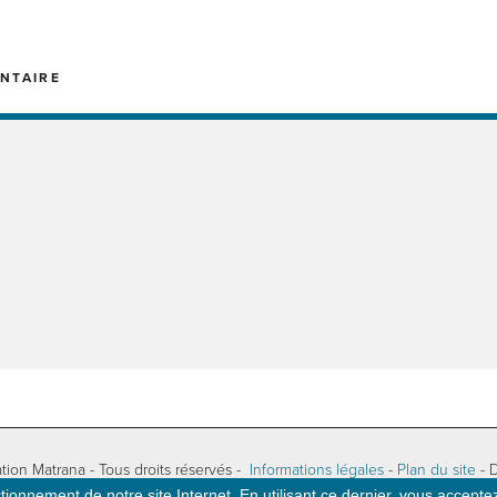
NTAIRE
tion Matrana - Tous droits réservés -
Informations légales
-
Plan du site
- 
ionnement de notre site Internet. En utilisant ce dernier, vous acceptez 