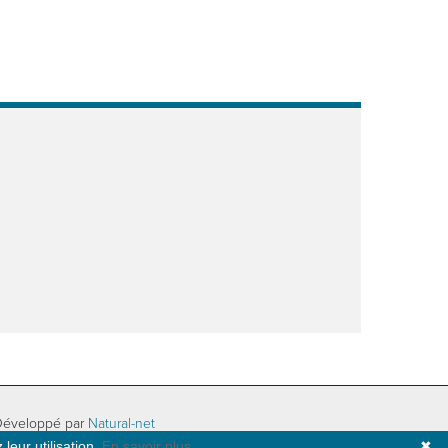
Développé par
Natural-net
leur utilisation.
En savoir plus
✖