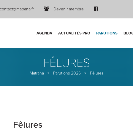
contact@matrana.fr
Devenir membre
AGENDA
ACTUALITÉS PRO
PARUTIONS
BLO
FÊLURES
Matrana
>
Parutions 2026
>
Fêlures
Fêlures