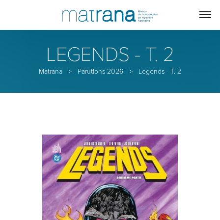
LEGENDS - T. 2
Matrana
>
Parutions 2026
>
Legends - T. 2