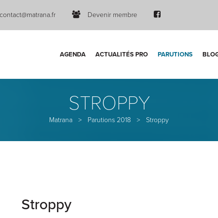
contact@matrana.fr
Devenir membre
AGENDA
ACTUALITÉS PRO
PARUTIONS
BLO
STROPPY
Matrana
>
Parutions 2018
>
Stroppy
Stroppy