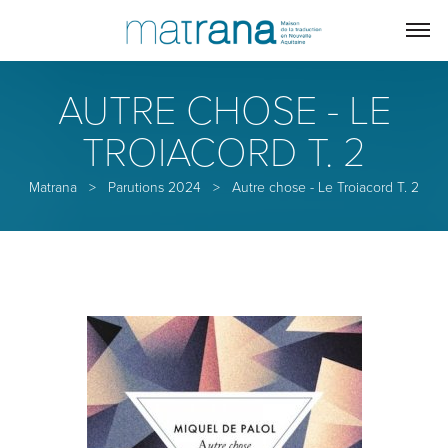
AUTRE CHOSE - LE
TROIACORD T. 2
Matrana
>
Parutions 2024
>
Autre chose - Le Troiacord T. 2