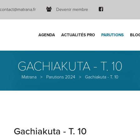
contact@matrana.fr
Devenir membre
AGENDA
ACTUALITÉS PRO
PARUTIONS
BLO
GACHIAKUTA - T. 10
Matrana
>
Parutions 2024
>
Gachiakuta - T. 10
Gachiakuta - T. 10