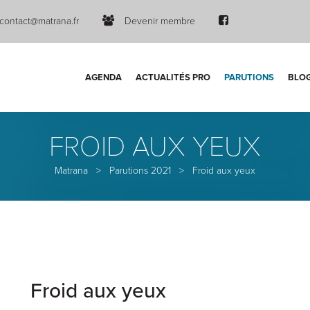
contact@matrana.fr
Devenir membre
AGENDA
ACTUALITÉS PRO
PARUTIONS
BLO
FROID AUX YEUX
Matrana
>
Parutions 2021
>
Froid aux yeux
Froid aux yeux