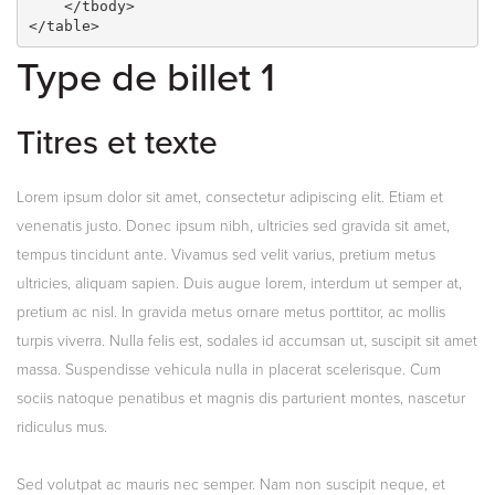
    </tbody>

</table>
Type de billet 1
Titres et texte
Lorem ipsum dolor sit amet, consectetur adipiscing elit. Etiam et
venenatis justo. Donec ipsum nibh, ultricies sed gravida sit amet,
tempus tincidunt ante. Vivamus sed velit varius, pretium metus
ultricies, aliquam sapien. Duis augue lorem, interdum ut semper at,
pretium ac nisl. In gravida metus ornare metus porttitor, ac mollis
turpis viverra. Nulla felis est, sodales id accumsan ut, suscipit sit amet
massa. Suspendisse vehicula nulla in placerat scelerisque. Cum
sociis natoque penatibus et magnis dis parturient montes, nascetur
ridiculus mus.
Sed volutpat ac mauris nec semper. Nam non suscipit neque, et