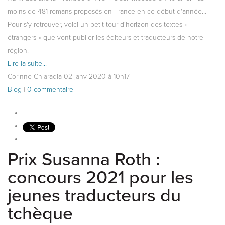
moins de 481 romans proposés en France en ce début d'année…
Pour s'y retrouver, voici un petit tour d'horizon des textes «
étrangers » que vont publier les éditeurs et traducteurs de notre
région.
Lire la suite...
Corinne Chiaradia
02
janv
2020
à 10h17
Blog
|
0 commentaire
Prix Susanna Roth :
concours 2021 pour les
jeunes traducteurs du
tchèque