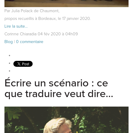
Par Julia Polack de Chaumont,
propos recueillis à Bordeaux, le 17 janvier 2020.
Lire la suite...
Corinne Chiaradia
04
fév
2020
à 04h09
Blog
|
0 commentaire
Écrire un scénario : ce
que traduire veut dire…