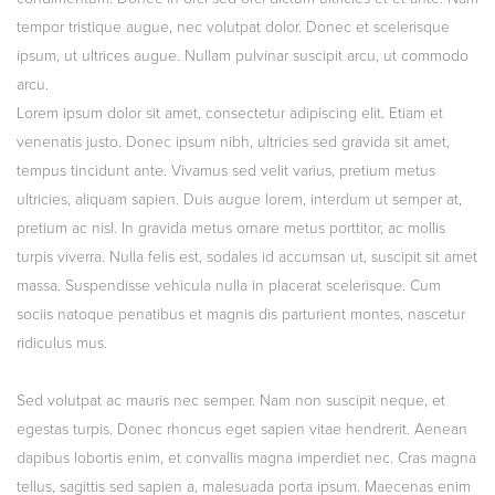
tempor tristique augue, nec volutpat dolor. Donec et scelerisque
ipsum, ut ultrices augue. Nullam pulvinar suscipit arcu, ut commodo
arcu.
Lorem ipsum dolor sit amet, consectetur adipiscing elit. Etiam et
venenatis justo. Donec ipsum nibh, ultricies sed gravida sit amet,
tempus tincidunt ante. Vivamus sed velit varius, pretium metus
ultricies, aliquam sapien. Duis augue lorem, interdum ut semper at,
pretium ac nisl. In gravida metus ornare metus porttitor, ac mollis
turpis viverra. Nulla felis est, sodales id accumsan ut, suscipit sit amet
massa. Suspendisse vehicula nulla in placerat scelerisque. Cum
sociis natoque penatibus et magnis dis parturient montes, nascetur
ridiculus mus.
Sed volutpat ac mauris nec semper. Nam non suscipit neque, et
egestas turpis. Donec rhoncus eget sapien vitae hendrerit. Aenean
dapibus lobortis enim, et convallis magna imperdiet nec. Cras magna
tellus, sagittis sed sapien a, malesuada porta ipsum. Maecenas enim