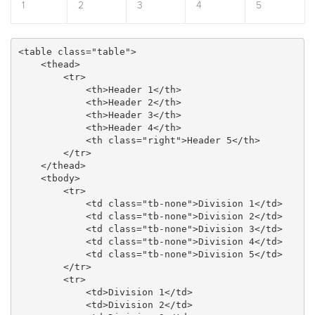
1
2
3
4
5
<table class="table">

    <thead>

        <tr>

            <th>Header 1</th>

            <th>Header 2</th>

            <th>Header 3</th>

            <th>Header 4</th>

            <th class="right">Header 5</th>

        </tr>

    </thead>

    <tbody>

        <tr>

            <td class="tb-none">Division 1</td>

            <td class="tb-none">Division 2</td>

            <td class="tb-none">Division 3</td>

            <td class="tb-none">Division 4</td>

            <td class="tb-none">Division 5</td>

        </tr>

        <tr>

            <td>Division 1</td>

            <td>Division 2</td>
