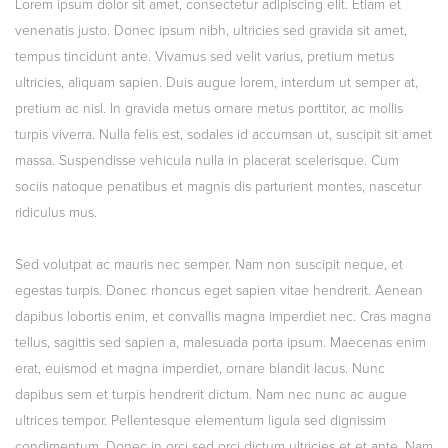
Lorem ipsum dolor sit amet, consectetur adipiscing elit. Etiam et
venenatis justo. Donec ipsum nibh, ultricies sed gravida sit amet,
tempus tincidunt ante. Vivamus sed velit varius, pretium metus
ultricies, aliquam sapien. Duis augue lorem, interdum ut semper at,
pretium ac nisl. In gravida metus ornare metus porttitor, ac mollis
turpis viverra. Nulla felis est, sodales id accumsan ut, suscipit sit amet
massa. Suspendisse vehicula nulla in placerat scelerisque. Cum
sociis natoque penatibus et magnis dis parturient montes, nascetur
ridiculus mus.
Sed volutpat ac mauris nec semper. Nam non suscipit neque, et
egestas turpis. Donec rhoncus eget sapien vitae hendrerit. Aenean
dapibus lobortis enim, et convallis magna imperdiet nec. Cras magna
tellus, sagittis sed sapien a, malesuada porta ipsum. Maecenas enim
erat, euismod et magna imperdiet, ornare blandit lacus. Nunc
dapibus sem et turpis hendrerit dictum. Nam nec nunc ac augue
ultrices tempor. Pellentesque elementum ligula sed dignissim
condimentum. Donec in orci sed orci dictum ultricies et et ante. Nam