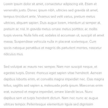
Lorem ipsum dolor sit amet, consectetur adipiscing elit. Etiam et
venenatis justo. Donec ipsum nibh, ultricies sed gravida sit amet,
tempus tincidunt ante. Vivamus sed velit varius, pretium metus
ultricies, aliquam sapien. Duis augue lorem, interdum ut semper at,
pretium ac nisl. In gravida metus ornare metus porttitor, ac mollis
turpis viverra. Nulla felis est, sodales id accumsan ut, suscipit sit amet
massa. Suspendisse vehicula nulla in placerat scelerisque. Cum
sociis natoque penatibus et magnis dis parturient montes, nascetur
ridiculus mus.
Sed volutpat ac mauris nec semper. Nam non suscipit neque, et
egestas turpis. Donec rhoncus eget sapien vitae hendrerit. Aenean
dapibus lobortis enim, et convallis magna imperdiet nec. Cras magna
tellus, sagittis sed sapien a, malesuada porta ipsum. Maecenas enim
erat, euismod et magna imperdiet, ornare blandit lacus. Nunc
dapibus sem et turpis hendrerit dictum. Nam nec nunc ac augue
ultrices tempor. Pellentesque elementum ligula sed dignissim